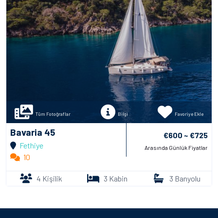
Tüm Fotoğraflar
Bilgi
Favoriye Ekle
Bavaria 45
€600 ~ €725
Fethiye
Arasında Günlük Fiyatlar
10
4 Kişilik
3 Kabin
3 Banyolu