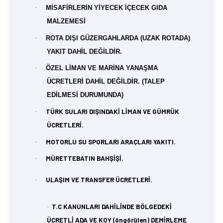
·
MİSAFİRLERİN YİYECEK İÇECEK GIDA
MALZEMESİ
·
ROTA DIŞI GÜZERGAHLARDA (UZAK ROTADA)
YAKIT DAHİL DEĞİLDİR.
·
ÖZEL LİMAN VE MARİNA YANAŞMA
ÜCRETLERİ DAHİL DEĞİLDİR. (TALEP
EDİLMESİ DURUMUNDA)
TÜRK SULARI DIŞINDAKİ LİMAN VE GÜMRÜK
·
ÜCRETLERİ.
MOTORLU SU SPORLARI ARAÇLARI YAKITI.
·
MÜRETTEBATIN BAHŞİŞİ.
·
ULAŞIM VE TRANSFER ÜCRETLERİ.
·
T.C KANUNLARI DAHİLİNDE BÖLGEDEKİ
·
ÜCRETLİ ADA VE KOY (öngörülen) DEMİRLEME