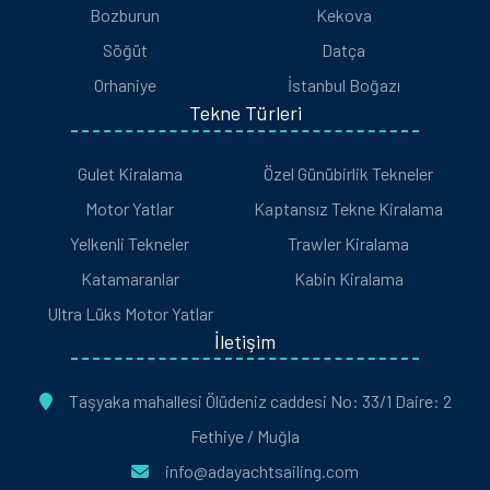
Bozburun
Kekova
Söğüt
Datça
Orhaniye
İstanbul Boğazı
Tekne Türleri
Gulet Kiralama
Özel Günübirlik Tekneler
Motor Yatlar
Kaptansız Tekne Kiralama
Yelkenli Tekneler
Trawler Kiralama
Katamaranlar
Kabin Kiralama
Ultra Lüks Motor Yatlar
İletişim
Taşyaka mahallesi Ölüdeniz caddesi No: 33/1 Daire: 2
Fethiye / Muğla
info@adayachtsailing.com