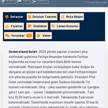
4 Kişilik
2 Kabin
2 Banyolu
%% Arasında Günlük Fiyatlar
Detaylar
Doluluk Takvimi
Rota Bilgisi
Fiyatlar
Özellikler
Liman Konumu
Yorumlar
0
Video
Understand Gulet
; 2023 yılında yapılan standart plus
sınıfındaki guletimiz Fethiye limandan hareketle Fethiye
koylarında siz mavi tur severlere Günü Birlik hizmet
vermektedir. Muhteşem koyları ve büyüleyici bakir doğası ile
dünyanın en gözde tatil beldelerinden biri olan Fethiye bölgesi
son yıllarda popüler bir bölge haline gelmiştir. Standart Plus
Gulet sınıfındaki Understand gulet Sadece Günübirlik Tur
hizmeti vermektedir. Giriş - çıkış saatleri günübirlik tur içeriğine
göre ( tam gün - sunset ) değişkenlik göstermektedir.. Tam
boy 13,30 metre ve eni 4,4 metredir. Teknemizde 3 personel
bulunmaktadır. Guletimizde maximum misafir sayımız 10 kişi ile
sınırlıdır. Understand gulet teknemizde Tv, balık-olta takımları,