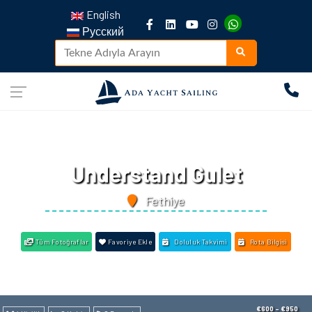
English
Русский
Understand Gulet
Fethiye
Tüm Fotoğraflar
Favoriye Ekle
Doluluk Takvimi
Rota Bilgisi
€600 - €950