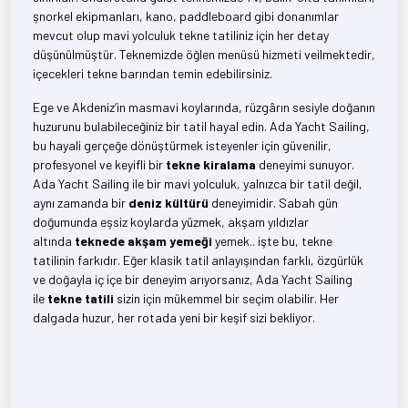
şnorkel ekipmanları, kano, paddleboard gibi donanımlar
mevcut olup mavi yolculuk tekne tatiliniz için her detay
düşünülmüştür. Teknemizde öğlen menüsü hizmeti veilmektedir,
içecekleri tekne barından temin edebilirsiniz.
Ege ve Akdeniz’in masmavi koylarında, rüzgârın sesiyle doğanın
huzurunu bulabileceğiniz bir tatil hayal edin. Ada Yacht Sailing,
bu hayali gerçeğe dönüştürmek isteyenler için güvenilir,
profesyonel ve keyifli bir
tekne kiralama
deneyimi sunuyor.
Ada Yacht Sailing ile bir mavi yolculuk, yalnızca bir tatil değil,
aynı zamanda bir
deniz kültürü
deneyimidir. Sabah gün
doğumunda eşsiz koylarda yüzmek, akşam yıldızlar
altında
teknede akşam yemeği
yemek.. işte bu, tekne
tatilinin farkıdır. Eğer klasik tatil anlayışından farklı, özgürlük
ve doğayla iç içe bir deneyim arıyorsanız, Ada Yacht Sailing
ile
tekne tatili
sizin için mükemmel bir seçim olabilir. Her
dalgada huzur, her rotada yeni bir keşif sizi bekliyor.