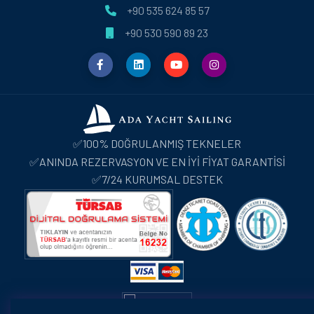
+90 535 624 85 57
+90 530 590 89 23
✅100% DOĞRULANMIŞ TEKNELER
✅ANINDA REZERVASYON VE EN İYİ FİYAT GARANTİSİ
✅7/24 KURUMSAL DESTEK